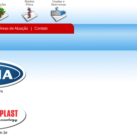
Matéria
Usadas e
uções
Prima
Semi-novas
Áreas de Atuação
|
Contato
om
m.br