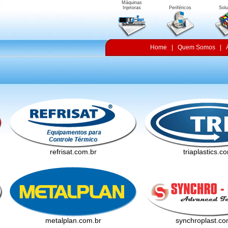
Máquinas
Injetoras
Periféricos
Sol
Home
|
Quem Somos
|
refrisat.com.br
triaplastics.c
metalplan.com.br
synchroplast.co