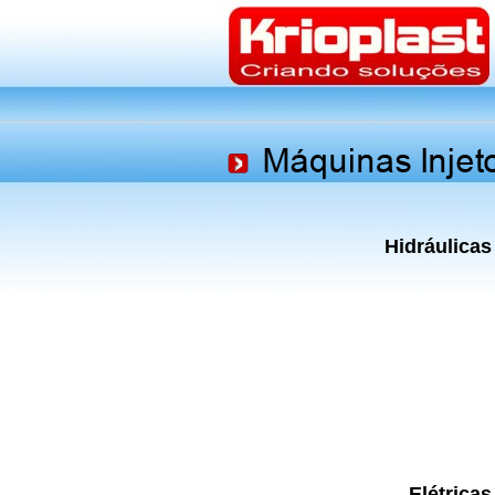
Hidráulicas
Elétricas