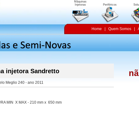
Máquinas
Injetoras
Periféricos
Sol
Home
|
Quem Somos
|
 injetora Sandretto
nã
lo Meglio 240 - ano 2011
RA MIN X MAX - 210 mm x 650 mm