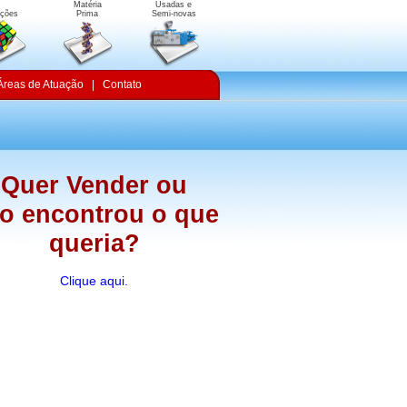
Matéria
Usadas e
uções
Prima
Semi-novas
Áreas de Atuação
|
Contato
Quer Vender ou
o encontrou o que
queria?
Clique aqui.