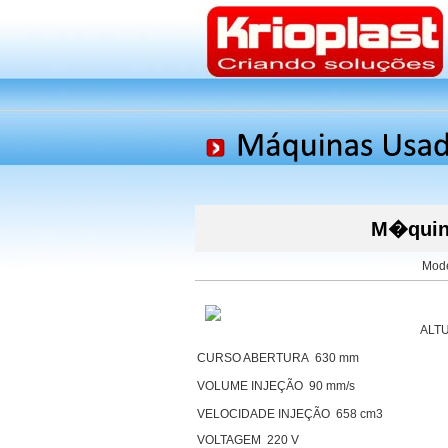
M�quina
Mode
ALTU
CURSO ABERTURA 630 mm
VOLUME INJEÇÃO 90 mm/s
VELOCIDADE INJEÇÃO 658 cm3
VOLTAGEM 220 V