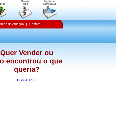
Matéria
Usadas e
uções
Prima
Semi-novas
Áreas de Atuação
|
Contato
Quer Vender ou
o encontrou o que
queria?
Clique aqui.