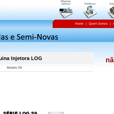
Máquinas
Injetoras
Periféricos
Sol
Home
|
Quem Somos
|
ina Injetora LOG
nã
Modelo S9