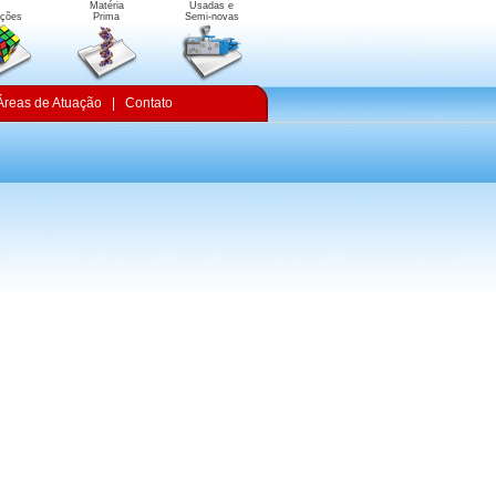
Matéria
Usadas e
uções
Prima
Semi-novas
Áreas de Atuação
|
Contato