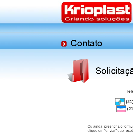
Tel
(21
(21
Ou ainda, preencha o formu
clique em "enviar" que re