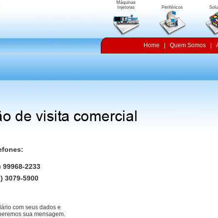
Máquinas
Injetoras
Periféricos
Sol
Home
|
Quem Somos
|
efones:
) 99968-2233
) 3079-5900
lário com seus dados e
ceberemos sua mensagem.